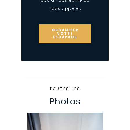
pas à nous écrire ou
nous appeler.
ORGANISER
VOTRE
ESCAPADE
TOUTES LES
Photos